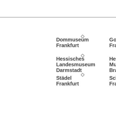
Dommuseum
Go
Frankfurt
Fr
Hessisches
He
Landesmuseum
M
Darmstadt
Br
Städel
Sc
Frankfurt
Fr