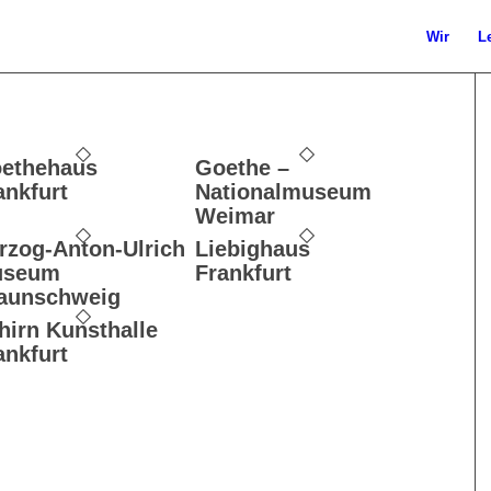
Wir
L
ethehaus
Goethe –
ankfurt
Nationalmuseum
Weimar
rzog-Anton-Ulrich
Liebighaus
useum
Frankfurt
aunschweig
hirn Kunsthalle
ankfurt