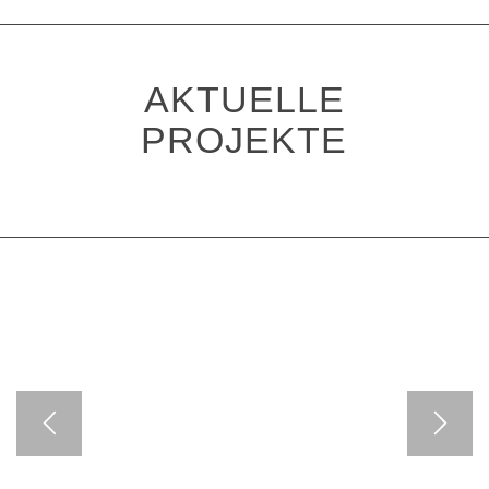
AKTUELLE
PROJEKTE
HISTORISCHES MUSEUM FRANKFURT
AM MAIN / Licht-Konzeption / Maßplanung
zur perfekten Synthese von Architektur
und Museografie, Einsatz „All-in-one-
Trägerprofil für unsichtbare Technik“ von
Stephan Zimmermann Lightsolutions